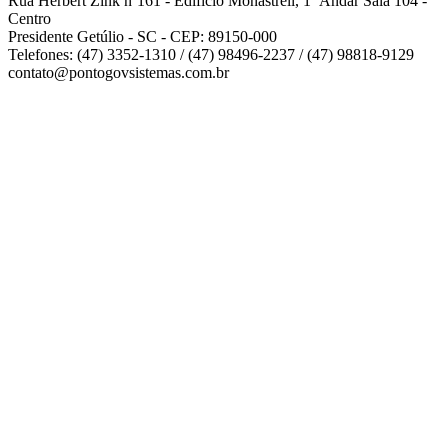
Rua Herbert Zink nº161 - Edifício Monastrell, 1º Andar Sala 104 -
Centro
Presidente Getúlio - SC - CEP: 89150-000
Telefones: (47) 3352-1310 / (47) 98496-2237 / (47) 98818-9129
contato@pontogovsistemas.com.br