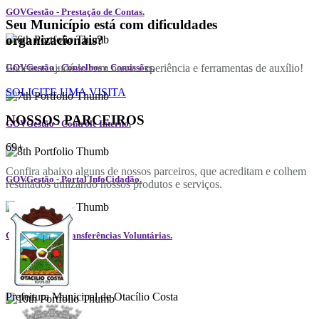
GOVGestão - Prestação de Contas.
Seu Município está com dificuldades
organizacionais?
Podemos ajudá-lo com nossa experiência e ferramentas de auxílio!
GOVGestão - Conselhos e Comissões.
SOLICITE UMA VISITA
NOSSOS PARCEIROS
GOVGestão - Controle Interno.
69+
Confira abaixo alguns de nossos parceiros, que acreditam e colhem
GOVGestão - Portal InfoCidadão.
resultados utilizando nossos produtos e serviços.
GOVGestão - Transferências Voluntárias.
Prefeitura Municipal de Otacílio Costa