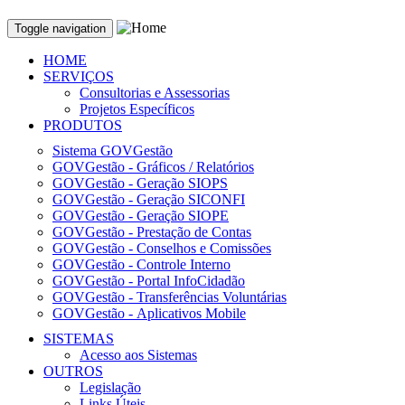
Toggle navigation
HOME
SERVIÇOS
Consultorias e Assessorias
Projetos Específicos
PRODUTOS
Sistema GOVGestão
GOVGestão - Gráficos / Relatórios
GOVGestão - Geração SIOPS
GOVGestão - Geração SICONFI
GOVGestão - Geração SIOPE
GOVGestão - Prestação de Contas
GOVGestão - Conselhos e Comissões
GOVGestão - Controle Interno
GOVGestão - Portal InfoCidadão
GOVGestão - Transferências Voluntárias
GOVGestão - Aplicativos Mobile
SISTEMAS
Acesso aos Sistemas
OUTROS
Legislação
Links Úteis