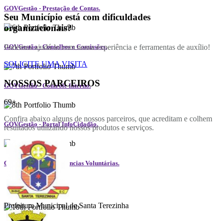
GOVGestão - Prestação de Contas.
Seu Município está com dificuldades
organizacionais?
Podemos ajudá-lo com nossa experiência e ferramentas de auxílio!
GOVGestão - Conselhos e Comissões.
SOLICITE UMA VISITA
NOSSOS PARCEIROS
GOVGestão - Controle Interno.
69+
Confira abaixo alguns de nossos parceiros, que acreditam e colhem
GOVGestão - Portal InfoCidadão.
resultados utilizando nossos produtos e serviços.
GOVGestão - Transferências Voluntárias.
Prefeitura Municipal de Santa Terezinha