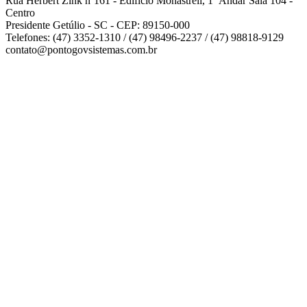
Rua Herbert Zink nº161 - Edifício Monastrell, 1º Andar Sala 104 -
Centro
Presidente Getúlio - SC - CEP: 89150-000
Telefones: (47) 3352-1310 / (47) 98496-2237 / (47) 98818-9129
contato@pontogovsistemas.com.br