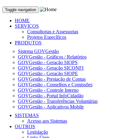
Toggle navigation
HOME
SERVIÇOS
Consultorias e Assessorias
Projetos Específicos
PRODUTOS
Sistema GOVGestão
GOVGestão - Gráficos / Relatórios
GOVGestão - Geração SIOPS
GOVGestão - Geração SICONFI
GOVGestão - Geração SIOPE
GOVGestão - Prestação de Contas
GOVGestão - Conselhos e Comissões
GOVGestão - Controle Interno
GOVGestão - Portal InfoCidadão
GOVGestão - Transferências Voluntárias
GOVGestão - Aplicativos Mobile
SISTEMAS
Acesso aos Sistemas
OUTROS
Legislação
Links Úteis