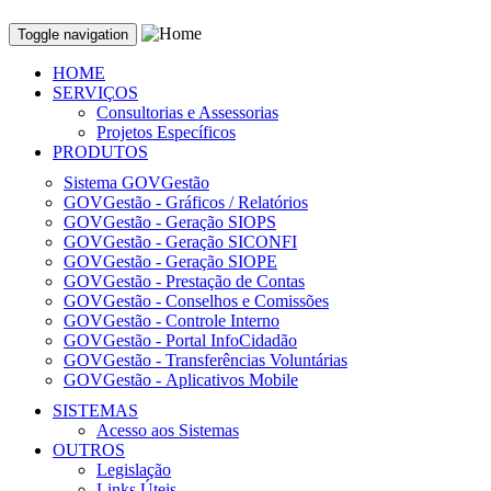
Toggle navigation
HOME
SERVIÇOS
Consultorias e Assessorias
Projetos Específicos
PRODUTOS
Sistema GOVGestão
GOVGestão - Gráficos / Relatórios
GOVGestão - Geração SIOPS
GOVGestão - Geração SICONFI
GOVGestão - Geração SIOPE
GOVGestão - Prestação de Contas
GOVGestão - Conselhos e Comissões
GOVGestão - Controle Interno
GOVGestão - Portal InfoCidadão
GOVGestão - Transferências Voluntárias
GOVGestão - Aplicativos Mobile
SISTEMAS
Acesso aos Sistemas
OUTROS
Legislação
Links Úteis