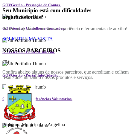
GOVGestão - Prestação de Contas.
Seu Município está com dificuldades
organizacionais?
Podemos ajudá-lo com nossa experiência e ferramentas de auxílio!
GOVGestão - Conselhos e Comissões.
SOLICITE UMA VISITA
NOSSOS PARCEIROS
GOVGestão - Controle Interno.
70+
Confira abaixo alguns de nossos parceiros, que acreditam e colhem
GOVGestão - Portal InfoCidadão.
resultados utilizando nossos produtos e serviços.
GOVGestão - Transferências Voluntárias.
Prefeitura Municipal de Angelina