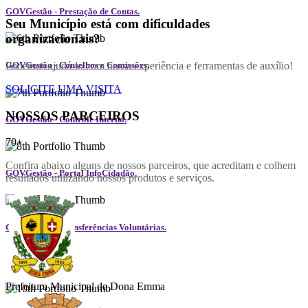
GOVGestão - Prestação de Contas.
Seu Município está com dificuldades
organizacionais?
Podemos ajudá-lo com nossa experiência e ferramentas de auxílio!
GOVGestão - Conselhos e Comissões.
SOLICITE UMA VISITA
NOSSOS PARCEIROS
GOVGestão - Controle Interno.
70+
Confira abaixo alguns de nossos parceiros, que acreditam e colhem
GOVGestão - Portal InfoCidadão.
resultados utilizando nossos produtos e serviços.
GOVGestão - Transferências Voluntárias.
Prefeitura Municipal de Dona Emma