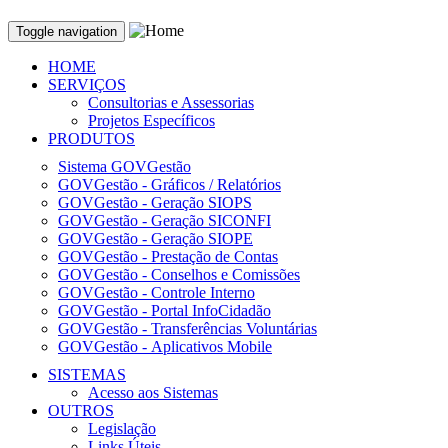
Toggle navigation
HOME
SERVIÇOS
Consultorias e Assessorias
Projetos Específicos
PRODUTOS
Sistema GOVGestão
GOVGestão - Gráficos / Relatórios
GOVGestão - Geração SIOPS
GOVGestão - Geração SICONFI
GOVGestão - Geração SIOPE
GOVGestão - Prestação de Contas
GOVGestão - Conselhos e Comissões
GOVGestão - Controle Interno
GOVGestão - Portal InfoCidadão
GOVGestão - Transferências Voluntárias
GOVGestão - Aplicativos Mobile
SISTEMAS
Acesso aos Sistemas
OUTROS
Legislação
Links Úteis